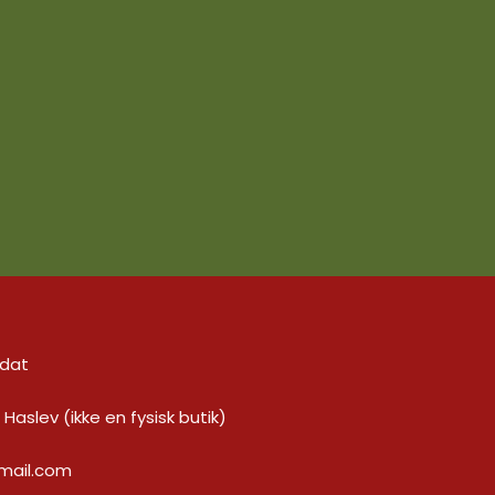
ldat
Haslev (ikke en fysisk butik)
mail.com