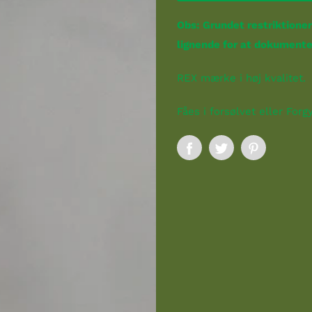
Obs: Grundet restriktioner 
lignende for at dokumentere
REX mærke i høj kvalitet.
Fåes i forsølvet eller Forg