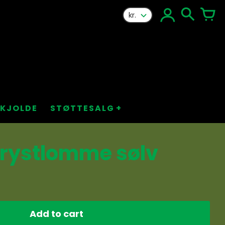
kr.
KJOLDE
STØTTESALG
brystlomme sølv
Add to cart