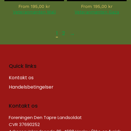
From
195,00 kr
From
195,00 kr
Veteranmønten Mali
Veteranmønten Gaza
1
2
→
Quick links
Kontakt os
Handelsbetingelser
Kontakt os
Foreningen Den Tapre Landsoldat
CVR 37690252