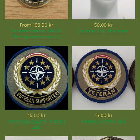
From
195,00 kr
50,00 kr
Veteranmønten UNGCI
Veteran Cap Multicam
"Den glemte mission"
15,00 kr
15,00 kr
VeteranSupporter Mærke
Veteran Mærke blå
blå