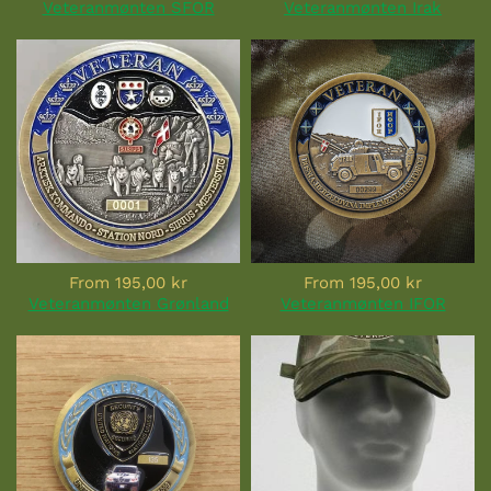
Veteranmønten SFOR
Veteranmønten Irak
From
195,00 kr
From
195,00 kr
Veteranmønten Grønland
Veteranmønten IFOR