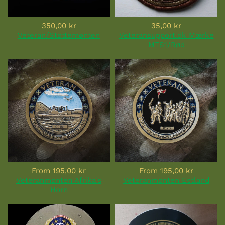
350,00 kr
35,00 kr
Veteran/Støttemønten
Veteransupport.dk Mærke
MTS1/Rød
From
195,00 kr
From
195,00 kr
Veteranmønten Afrika's
Veteranmønten Estland
Horn