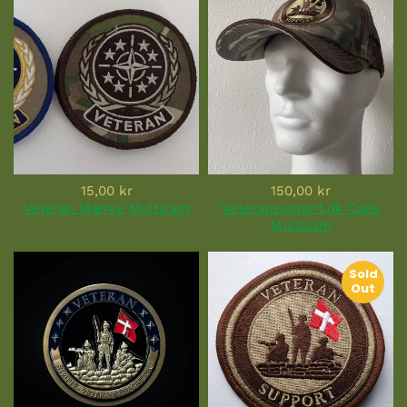
15,00 kr
150,00 kr
Veteran Mærke Multicam
Veteransupport.dk Caps
Multicam
Sold
Out