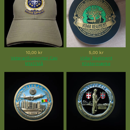
10,00 kr
5,00 kr
VeteranSupporter Cap
Vidar Regiment
Mts1/blå
Klistermærke