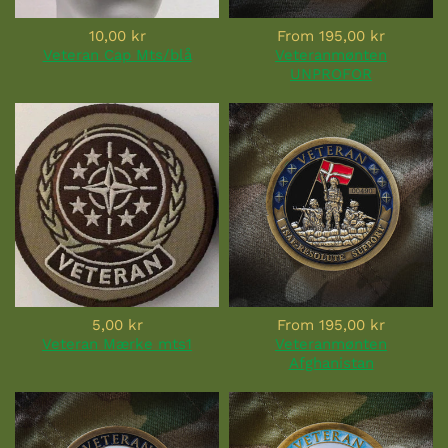
10,00 kr
From
195,00 kr
Veteran Cap Mts/blå
Veteranmønten
UNPROFOR
5,00 kr
From
195,00 kr
Veteran Mærke mts1
Veteranmønten
Afghanistan