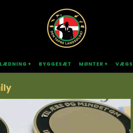
KLÆDNING
BYGGESÆT
MØNTER
VÆGS
ily