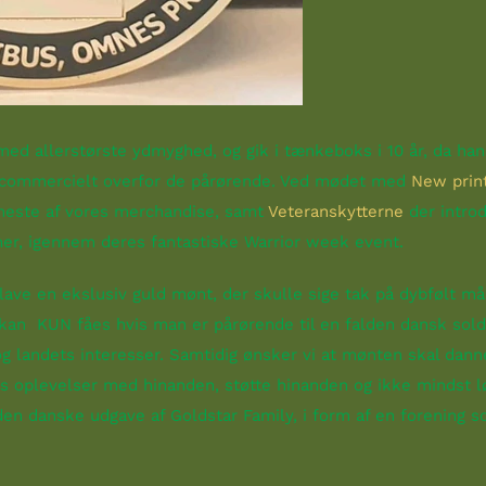
ed allerstørste ydmyghed, og gik i tænkeboks i 10 år, da han
ev commercielt overfor de pårørende. Ved mødet med
New prin
meste af vores merchandise, samt
Veteranskytterne
der introd
ner, igennem deres fantastiske Warrior week event.
le lave en ekslusiv guld mønt, der skulle sige tak på dybfølt 
an KUN fåes hvis man er pårørende til en falden dansk soldat
og landets interesser. Samtidig ønsker vi at mønten skal dan
es oplevelser med hinanden, støtte hinanden og ikke mindst 
den danske udgave af Goldstar Family, i form af en forening so