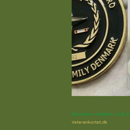
Derudover arbejder vi på at
Veterankortet.dk
.