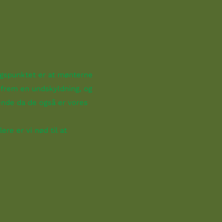
angspunktet er at mønterne
efrem en undskyldning, og
rende da de også er vores
ere er vi nød til at