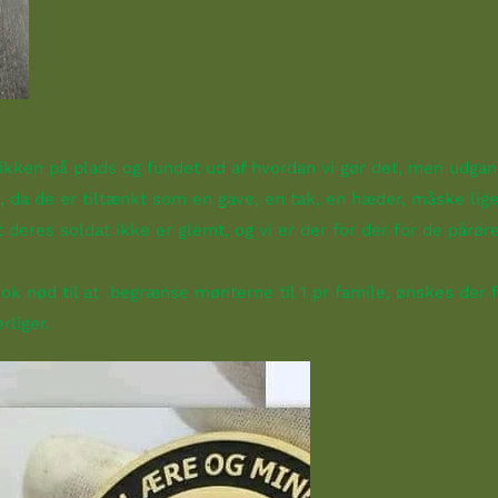
stikken på plads og fundet ud af hvordan vi gør det, men udg
, da de er tiltænkt som en gave, en tak, en hæder, måske lig
 deres soldat ikke er glemt, og vi er der for der for de pårø
nok nød til at begrænse mønterne til 1 pr famile, ønskes der fl
rliger.