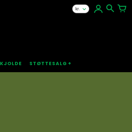
kr.
KJOLDE
STØTTESALG