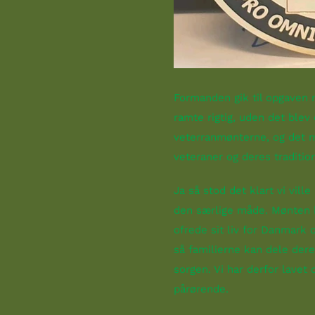
Formanden gik til opgaven m
ramte rigtig, uden det bl
veterranmønterne, og det 
veteraner og deres traditio
Ja så stod det klart vi vil
den særlige måde. Mønten k
ofrede sit liv for Danmark 
så familierne kan dele der
sorgen. Vi har derfor lavet 
pårørende.