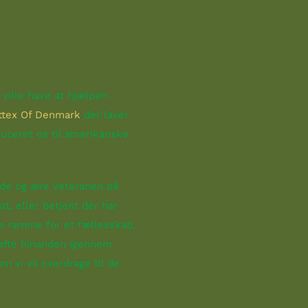
 ville have at hjælpen
ttex Of Denmark
der laver
uceret os til amerikanske
måde og ære Veteranen på
, eller betjent der har
ne ramme for et fællesskab,
løfte hinanden igennem
m vi vil overdrage til de