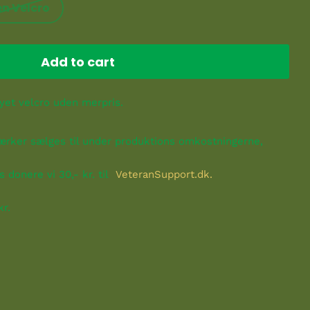
n Velcro
Add to cart
et velcro uden merpris.
mærker
sælges
til under produktions omkostningerne,
 donere vi 30,- kr. til
VeteranSupport.dk.
kr.