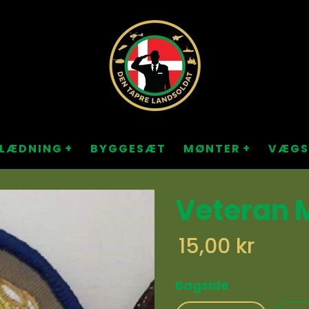
KLÆDNING
BYGGESÆT
MØNTER
VÆGS
Veteran 
15,00 kr
Bagside