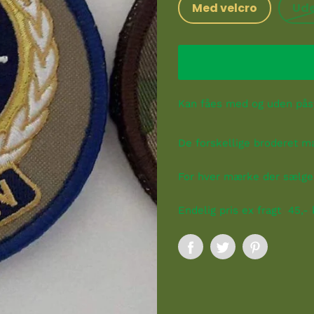
Med velcro
Ude
Kan fåes med og uden påsy
De forskellige broderet 
For hver mærke der sælges
Endelig pris ex fragt 45,- 