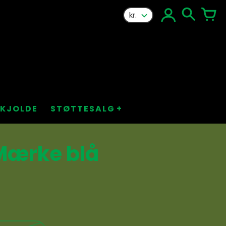
kr.
KJOLDE
STØTTESALG
Mærke blå